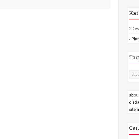
Kat
Des
Pint
Tag
dapu
about
discl
site
Car