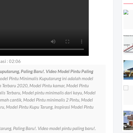
asi : 02:06
uputarung, Paling Baru!. Video Model Pintu Paling
odel Pintu Minimalis Kuputarung ini adalah model
ah Terbaru 2020, Model Pintu kamar, Model Pintu
is Terbaru, Model pintu minimalis dari kayu, Model
umah cantik, Model Pintu minimalis 2 Pintu, Model
ru, Model Pintu Kupu Tarung, Inspirasi Model Pintu
rung, Paling Baru!. Video model pintu paling baru!.