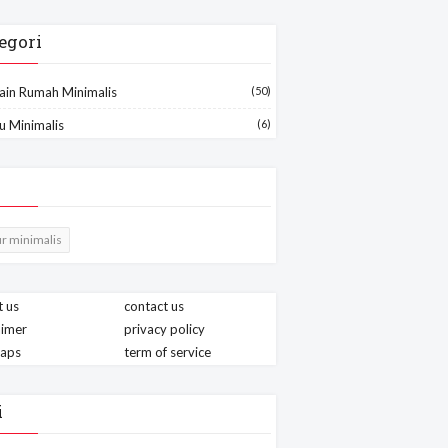
egori
ain Rumah Minimalis
(50)
u Minimalis
(6)
r minimalis
 us
contact us
aimer
privacy policy
maps
term of service
i