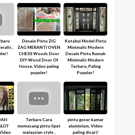
rbaru
Desain Pintu ZIG
Ketahui Model Pintu
ralis ,
ZAG MERANTI OVEN
Minimalis Modern
ler!
CHESS Woods Door
Desain Pintu Rumah
DIY Wood Door Of
Minimalis Modern
House, Video paling
Terbaru, Paling
populer!
Populer!
DAH
Terbaru Cara
pintu geser kamar
SLOT
memasang pintu lipat
aluminium, Video
 Video
malaysian style ,
paling dicari!