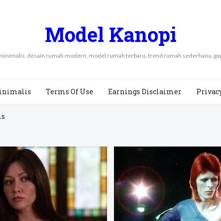
Model Kanopi
 minimalis, desain rumah modern, model rumah terbaru, trend rumah sederhana, 
inimalis
Terms Of Use
Earnings Disclaimer
Privac
is