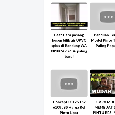
Best Cara pasang
Panduan Te
kusen bilik air UPVC
Model Pintu Te
splus di Bandung WA
Paling Popu
081809867604, paling
baru!
Concept 0812 9162
CARA MU
6108 JBS Harga Rel
MEMBUAT 
Pintu Lipat
PINTU BESI,