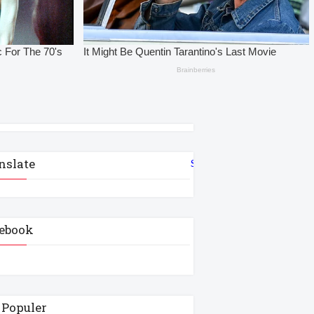
nslate
Select Language
▼
ebook
 Populer