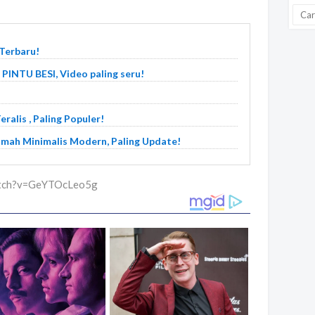
Terbaru!
TU BESI, Video paling seru!
alis , Paling Populer!
mah Minimalis Modern, Paling Update!
watch?v=GeYTOcLeo5g