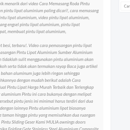
ik menarik dari video Cara Memasang Roda Pintu
n pintu lipat aluminium paling dicari!, cara memasang
pintu lipat aluminium, video pintu lipat aluminium,
sang engsel pintu lipat aluminium, pintu lipat
ipat, membuat pintu lipat aluminium,
 besi, terbaru!. Video cara pemasangan pintu lipat
masangan Pintu Lipat Aluminium Sumber Aluminium
m tidaklah sulit menggunakan pintu aluminium akan
koh serta tidak akan termakan rayap Baca juga artikel
u bahan aluminum juga lebih ringan sehingga
kannya dengan mudah berikut adalah Cara
al Pintu Lipat Harga Murah Terbaik dan Terlengkap
or aluminium Pintu ini cara bukanya dengan melipat
rsebut pintu jenis ini minimal harus terdiri dari dua
 dengan lainnya Pintu aluminium lipat biasanya
 ke taman hingga pintu yang memisahkan dua ruangan
Pintu Sliding Geser Kami MULIA awnings doors
nika Folding Gate Stainless Steel Aluminium Composite