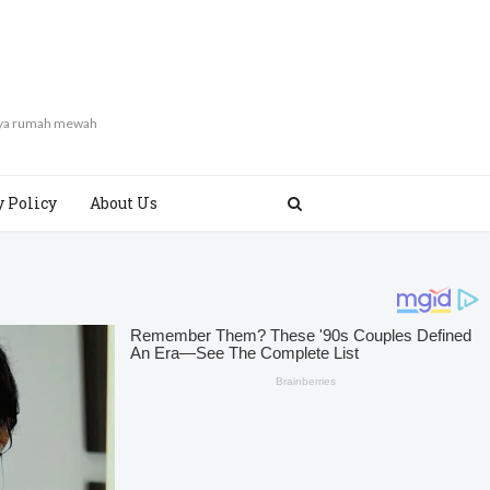
gaya rumah mewah
y Policy
About Us