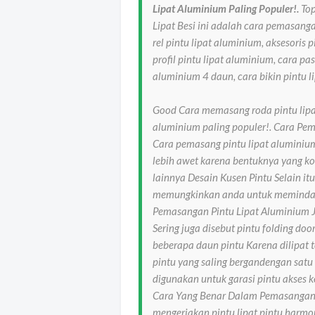
Lipat Aluminium Paling Populer!.
Top
Lipat Besi ini adalah cara pemasanga
rel pintu lipat aluminium, aksesoris 
profil pintu lipat aluminium, cara pa
aluminium 4 daun, cara bikin pintu l
Good Cara memasang roda pintu lipat
aluminium paling populer!. Cara Pe
Cara pemasang pintu lipat aluminiu
lebih awet karena bentuknya yang ko
lainnya Desain Kusen Pintu Selain it
memungkinkan anda untuk memindah
Pemasangan Pintu Lipat Aluminium Ju
Sering juga disebut pintu folding do
beberapa daun pintu Karena dilipat te
pintu yang saling bergandengan satu
digunakan untuk garasi pintu akses
Cara Yang Benar Dalam Pemasangan 
mengerjakan pintu lipat pintu harmo