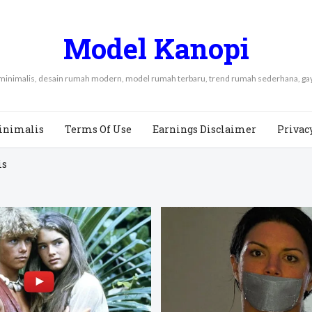
Model Kanopi
 minimalis, desain rumah modern, model rumah terbaru, trend rumah sederhana, 
inimalis
Terms Of Use
Earnings Disclaimer
Privac
is