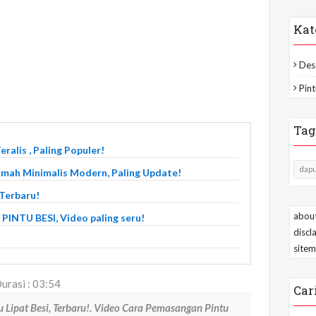
Kat
Des
Pint
Tag
alis , Paling Populer!
dapu
mah Minimalis Modern, Paling Update!
Terbaru!
about
TU BESI, Video paling seru!
discl
site
urasi : 03:54
Car
Lipat Besi, Terbaru!. Video Cara Pemasangan Pintu