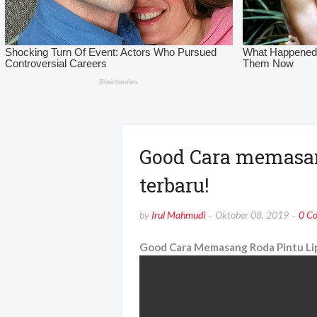
Good Cara memasang
terbaru!
by
Irul Mahmudi
Oktober 08, 2019
0 C
Good Cara Memasang Roda Pintu Lip