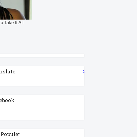
nslate
Select Language
▼
ebook
 Populer