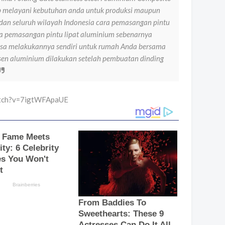
ap melayani kebutuhan anda untuk produksi maupun
dan seluruh wilayah Indonesia cara pemasangan pintu
ra pemasangan pintu lipat aluminium sebenarnya
sa melakukannya sendiri untuk rumah Anda bersama
en aluminium dilakukan setelah pembuatan dinding
atch?v=7igtWFApaUE