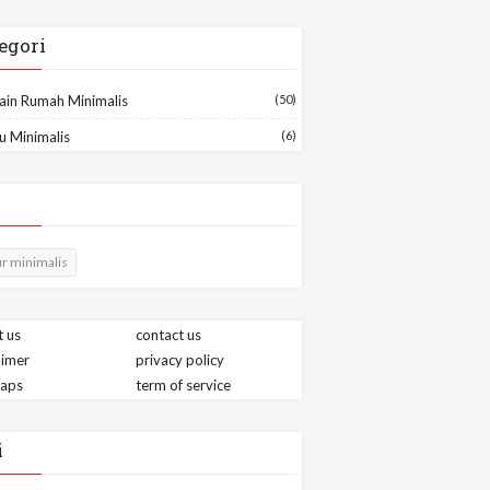
egori
ain Rumah Minimalis
(50)
u Minimalis
(6)
r minimalis
 us
contact us
aimer
privacy policy
maps
term of service
i