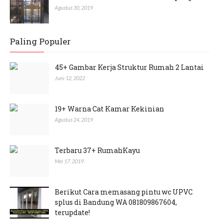
Agustus 30, 2019
Paling Populer
45+ Gambar Kerja Struktur Rumah 2 Lantai
Juni 12, 2022
19+ Warna Cat Kamar Kekinian
Agustus 24, 2019
Terbaru 37+ RumahKayu
Mei 17, 2019
Berikut Cara memasang pintu wc UPVC
splus di Bandung WA 081809867604,
terupdate!