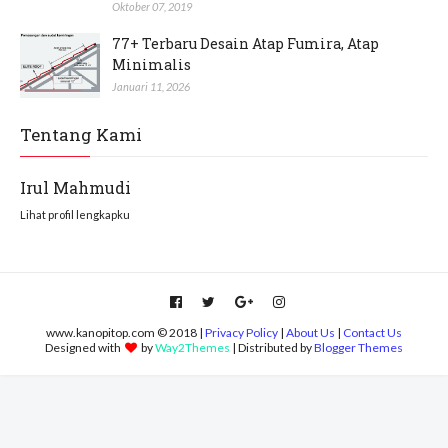
Oktober 07, 2019
77+ Terbaru Desain Atap Fumira, Atap
Minimalis
Januari 11, 2026
Tentang Kami
Irul Mahmudi
Lihat profil lengkapku
www.kanopitop.com © 2018 |
Privacy Policy
|
About Us
|
Contact Us
Designed with
by
Way2Themes
| Distributed by
Blogger Themes