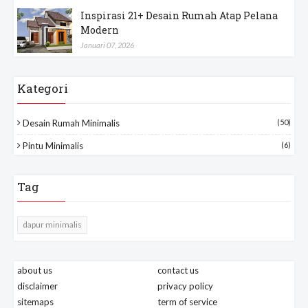
Inspirasi 21+ Desain Rumah Atap Pelana
Modern
Januari 07, 2026
Kategori
Desain Rumah Minimalis
(50)
Pintu Minimalis
(6)
Tag
dapur minimalis
about us
contact us
disclaimer
privacy policy
sitemaps
term of service