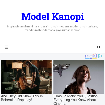
Model Kanopi
inspirasi rumah minimalis, desain rumah modern, model rumah terbaru,
trend rumah sederhana, gaya rumah mewah